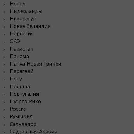
Непал
Нидерланды
Никарагуа
Новая Зеландия
Норвегия
ОАЭ
Пакистан
Панама
Папуа-Новая Гвинея
Парагвай
Перу
Польша
Португалия
Пуэрто-Рико
Россия
Румыния
Сальвадор
Саудовская Аравия