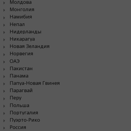
Молдова
Монголия
Намибия
Непал
Нидерланды
Никарагуа
Новая Зеландия
Норвегия
ОАЭ
Пакистан
Панама
Папуа-Новая Гвинея
Парагвай
Перу
Польша
Португалия
Пуэрто-Рико
Россия