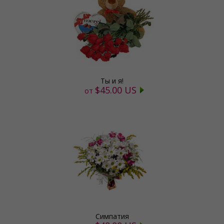
Ты и я!
$45.00 US
от
Симпатия