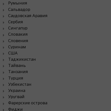
Румыния
Сальвадор
Саудовская Аравия
Сербия
Сингапур
Словакия
Словения
Суринам
США
Таджикистан
Тайвань
Танзания
Турция
Узбекистан
Украина
Уругвай
Фарерские острова
Фиджи