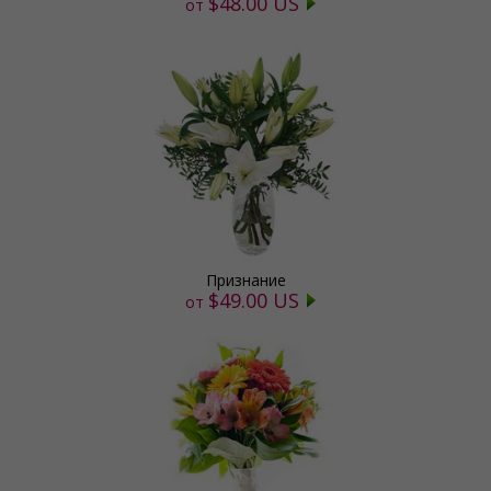
$48.00 US
от
Признание
$49.00 US
от