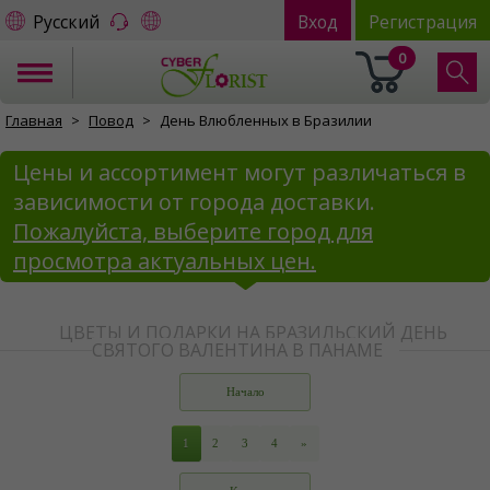
Русский
Вход
Регистрация
0
Главная
Повод
День Влюбленных в Бразилии
Цены и ассортимент могут различаться в
зависимости от города доставки.
Пожалуйста, выберите город для
просмотра актуальных цен.
ЦВЕТЫ И ПОДАРКИ НА БРАЗИЛЬСКИЙ ДЕНЬ
СВЯТОГО ВАЛЕНТИНА В ПАНАМЕ
Начало
1
2
3
4
»