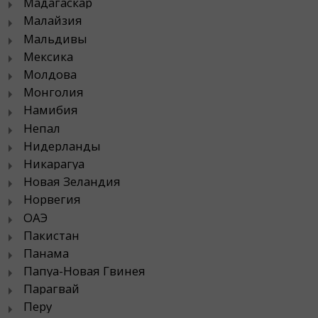
Мадагаскар
Малайзия
Мальдивы
Мексика
Молдова
Монголия
Намибия
Непал
Нидерланды
Никарагуа
Новая Зеландия
Норвегия
ОАЭ
Пакистан
Панама
Папуа-Новая Гвинея
Парагвай
Перу