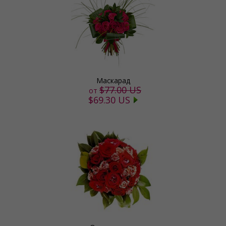
Маскарад
$77.00 US
от
$69.30 US