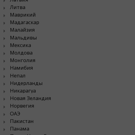
Литва
Маврикий
Мадагаскар
Малайзия
Мальдивы
Мексика
Молдова
Монголия
Намибия
Непал
Нидерланды
Никарагуа
Новая Зеландия
Норвегия
ОАЭ
Пакистан
Панама