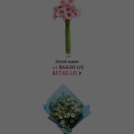
Моей маме
$64.00 US
от
$57.60 US