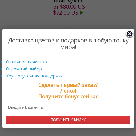
Огонь чувств
$80.00 US
от
$72.00 US
Доставка цветов и подарков в любую точку
мира!
Отличное качество
Огромный выбор
Круглосуточная поддержка
Сделать первый заказ?
Клубничная мода
Легко!
$85.00 US
от
Получите бонус сейчас
$79.05 US
ЗАГРУЗКА
ПОЛУЧИТЬ СКИДКУ