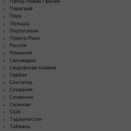
Папуа-Новая Гвинея
Парагвай
Перу
Польша
Португалия
Пуэрто-Рико
Россия
Румыния
Сальвадор
Саудовская Аравия
Сербия
Сингапур
Словакия
Словения
Суринам
США
Таджикистан
Тайвань