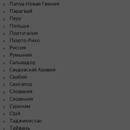
Папуа-Новая Гвинея
Парагвай
Перу
Польша
Португалия
Пуэрто-Рико
Россия
Румыния
Сальвадор
Саудовская Аравия
Сербия
Сингапур
Словакия
Словения
Суринам
США
Таджикистан
Тайвань