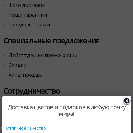
Фото доставок
Наши гарантии
Города доставки
Специальные предложения
Действующие промо-акции
Скидки
Хиты продаж
Сотрудничество
Корпоративным клиентам
Доставка цветов и подарков в любую точку
мира!
Магазинам цветов
Партнерская программа
Отличное качество