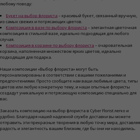
любому поводу:
Букет на выбор флориста
– красивый букет, связанный вручную,
из самых свежих и потрясающих цветов.
Композиция в вазе по выбору флориста
– элегантная цветочная
композиция в стильной вазе, идеально подходящая для любого
случая.
Композиция в корзине по выбору флориста
– очаровательная
корзина, наполненная множеством ярких цветов, идеально
подходящая для подарка.
Наши композиции «Выбор флориста» могут быть
персонализированы в соответствии с вашими пожеланиями и
предпочтениями. Просто сообщите нам ваши любимые цвета, типы
цветов или любую конкретную тему, и наши опытные флористы
создадут уникальную и потрясающую композицию специально для
вас.
Заказать композицию на выбор флориста в Cyber ​​Florist легко и
удобно. Благодаря нашей надежной службе доставки вы можете
отправить эти прекрасные творения в любую точку мира, доставляя
радость и элегантность вашим близким, где бы они ни находились.