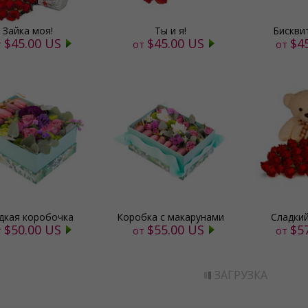
Зайка моя!
Ты и я!
Бискви
$45.00 US
$45.00 US
$4
т
от
от
дкая коробочка
Коробка с макарунами
Сладкий
$50.00 US
$55.00 US
$5
т
от
от
ЗАГРУЗКА