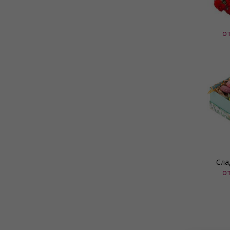
о
Сла
о