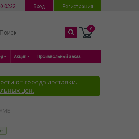
80 0222
Вход
Регистрация
0
од
Акции
Произвольный заказ
ости от города доставки.
альных цен.
НАМЕ
ец