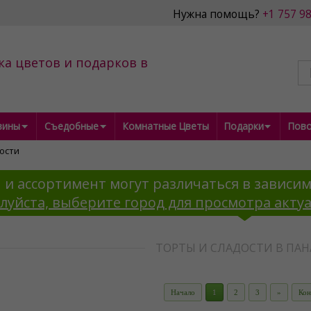
Нужна помощь?
+1 757 9
ка цветов и подарков в
е
зины
Съедобные
Комнатные Цветы
Подарки
Пов
ости
 и ассортимент могут различаться в зависим
луйста, выберите город для просмотра акту
ТОРТЫ И СЛАДОСТИ В ПА
Начало
1
2
3
»
Кон