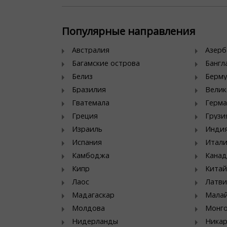
Популярные направления
Австралия
Азер
Багамские острова
Банг
Белиз
Берму
Бразилия
Велик
Гватемала
Герма
Греция
Грузи
Израиль
Инди
Испания
Итал
Камбоджа
Канад
Кипр
Китай
Лаос
Латви
Мадагаскар
Мала
Молдова
Монг
Нидерланды
Никар