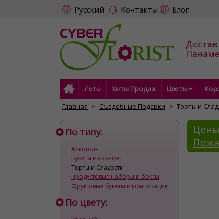
Русский
Контакты
Блог
Достав
Панам
Лето
Хиты Продаж
Цветы
Кор
Главная
Съедобные Подарки
Торты и Cлад
Цены
По типу:
Пожа
Алкоголь
Букеты из конфет
Торты и Cладости
Продуктовые наборы и боксы
Фруктовые букеты и композиции
По цвету: