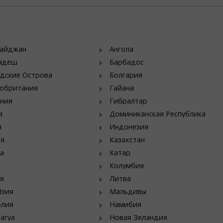
байджан
Ангола
ладеш
Барбадос
дские Острова
Болгария
обритания
Гайана
ния
Гибралтар
я
Доминиканская Республика
я
Индонезия
ия
Казахстан
а
Катар
Колумбия
я
Литва
йзия
Мальдивы
олия
Намибия
агуа
Новая Зеландия