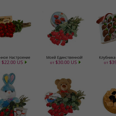
чное Настроение
Моей Единственной!
Клубника
$22.00 US
$30.00 US
$3
т
от
от