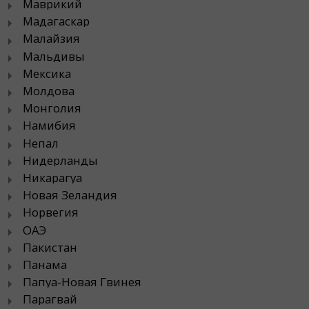
Маврикий
Мадагаскар
Малайзия
Мальдивы
Мексика
Молдова
Монголия
Намибия
Непал
Нидерланды
Никарагуа
Новая Зеландия
Норвегия
ОАЭ
Пакистан
Панама
Папуа-Новая Гвинея
Парагвай