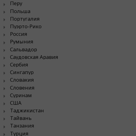
Перу
Польша
Португалия
Пуэрто-Рико
Россия
Румыния
Сальвадор
Саудовская Аравия
Сербия
Сингапур
Словакия
Словения
Суринам
США
Таджикистан
Тайвань
Танзания
Турция