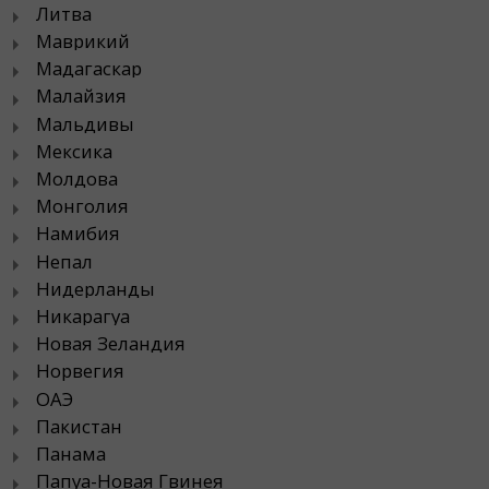
Литва
Маврикий
Мадагаскар
Малайзия
Мальдивы
Мексика
Молдова
Монголия
Намибия
Непал
Нидерланды
Никарагуа
Новая Зеландия
Норвегия
ОАЭ
Пакистан
Панама
Папуа-Новая Гвинея