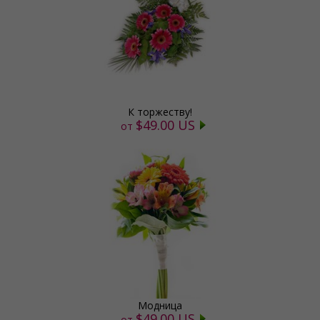
К торжеству!
$49.00 US
от
Модница
$49.00 US
от