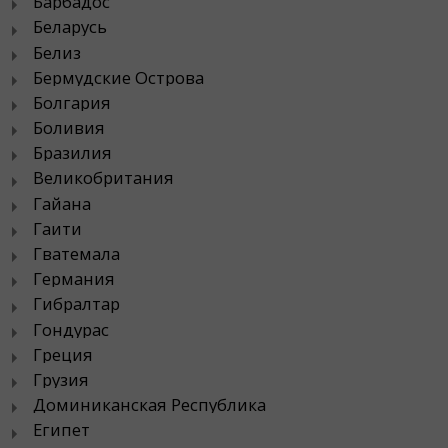
Барбадос
Беларусь
Белиз
Бермудские Острова
Болгария
Боливия
Бразилия
Великобритания
Гайана
Гаити
Гватемала
Германия
Гибралтар
Гондурас
Греция
Грузия
Доминиканская Республика
Египет