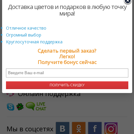
Доставка цветов и подарков в любую точку
мира!
Отличное качество
Знойный день
$72.00 US
от
Огромный выбор
Круглосуточная поддержка
Сделать первый заказ?
ЗАГРУЗКА
Легко!
Получите бонус сейчас
Нужна помощь?
+17579800222
ПОЛУЧИТЬ СКИДКУ
Онлайн поддержка
Мы в соцсетях