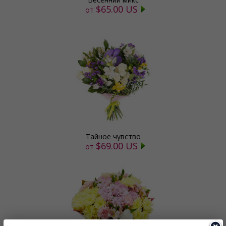
$65.00 US
от
Тайное чувство
$69.00 US
от