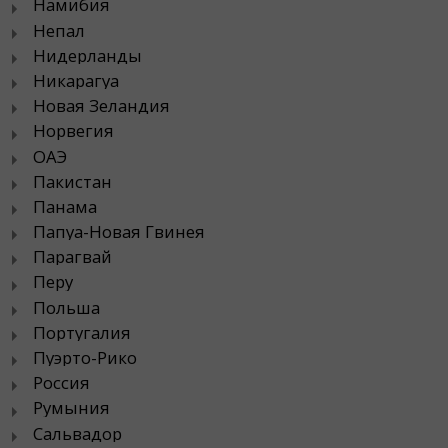
Намибия
Непал
Нидерланды
Никарагуа
Новая Зеландия
Норвегия
ОАЭ
Пакистан
Панама
Папуа-Новая Гвинея
Парагвай
Перу
Польша
Португалия
Пуэрто-Рико
Россия
Румыния
Сальвадор