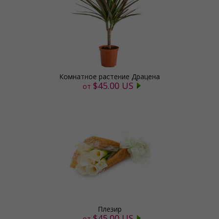
Комнатное растение Драцена
$45.00 US
от
Плезир
$45.00 US
от