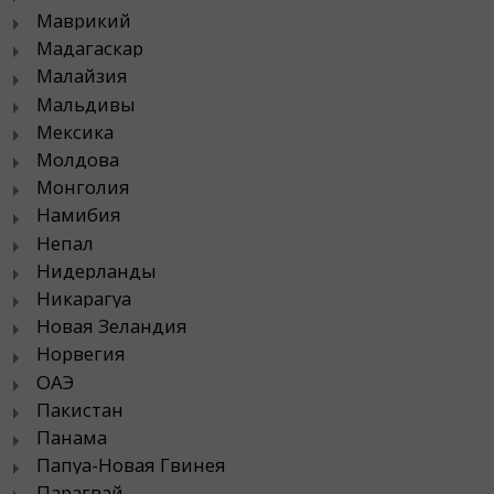
Маврикий
Мадагаскар
Малайзия
Мальдивы
Мексика
Молдова
Монголия
Намибия
Непал
Нидерланды
Никарагуа
Новая Зеландия
Норвегия
ОАЭ
Пакистан
Панама
Папуа-Новая Гвинея
Парагвай