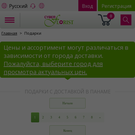
Русский
Вход
Регистрация
0
Главная
Подарки
Цены и ассортимент могут различаться в
зависимости от города доставки.
Пожалуйста, выберите город для
просмотра актуальных цен.
ПОДАРКИ С ДОСТАВКОЙ В ПАНАМЕ
Начало
1
2
3
4
5
6
7
8
»
Конец