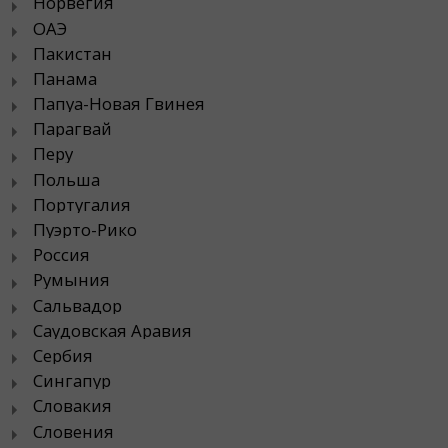
Норвегия
ОАЭ
Пакистан
Панама
Папуа-Новая Гвинея
Парагвай
Перу
Польша
Португалия
Пуэрто-Рико
Россия
Румыния
Сальвадор
Саудовская Аравия
Сербия
Сингапур
Словакия
Словения