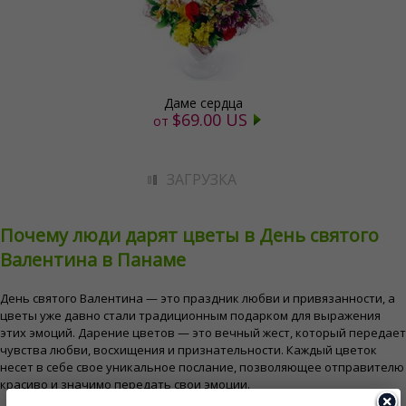
Даме сердца
$69.00 US
от
ЗАГРУЗКА
Почему люди дарят цветы в День святого
Валентина в Панаме
День святого Валентина — это праздник любви и привязанности, а
цветы уже давно стали традиционным подарком для выражения
этих эмоций. Дарение цветов — это вечный жест, который передает
чувства любви, восхищения и признательности. Каждый цветок
несет в себе свое уникальное послание, позволяющее отправителю
красиво и значимо передать свои эмоции.