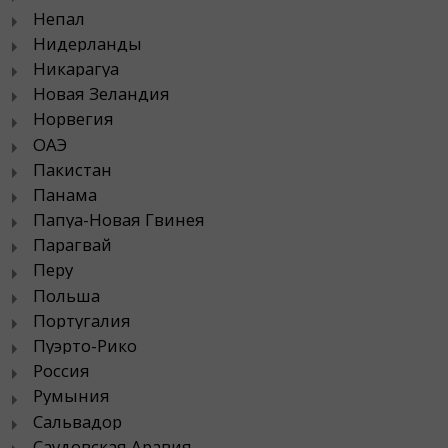
Непал
Нидерланды
Никарагуа
Новая Зеландия
Норвегия
ОАЭ
Пакистан
Панама
Папуа-Новая Гвинея
Парагвай
Перу
Польша
Португалия
Пуэрто-Рико
Россия
Румыния
Сальвадор
Саудовская Аравия